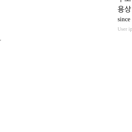
용상 
since
User i