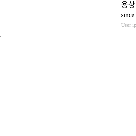
용상 
since
User i