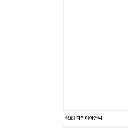
[상호]
다인아이앤씨