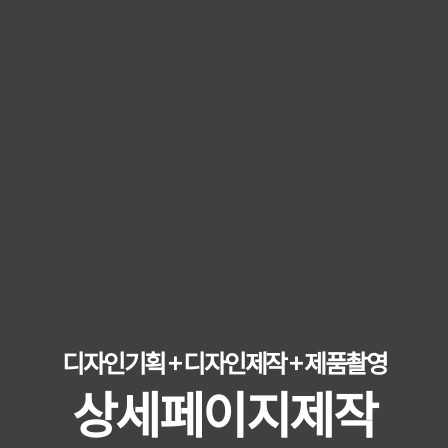
로
세
심
한
제
작
을
합
니
다.
무
조
건
싸
게
제
작?
기
계
디자인기획 + 디자인제작 + 제품촬영
적
인
상세페이지제작
디
자
인