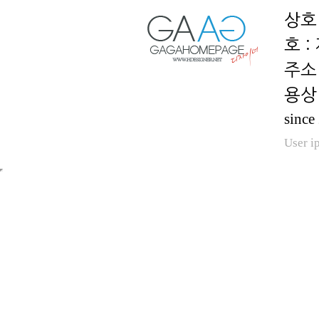
호 :
용상 
since
User i