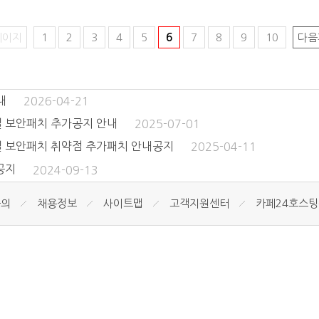
페이지
1
2
3
4
5
6
7
8
9
10
다음
내
2026-04-21
일 보안패치 추가공지 안내
2025-07-01
9일 보안패치 취약점 추가패치 안내공지
2025-04-11
내공지
2024-09-13
문의
채용정보
사이트맵
고객지원센터
카페24호스
번호 : 510-03-33504 통신판매신고번호 : 제2007 -1호 고객콜센터 : 0505-9
번지 2층 대표 : 신용상 개인정보관리책임자 : 신용상 help@gagahome.kr
served by hdesigner.net