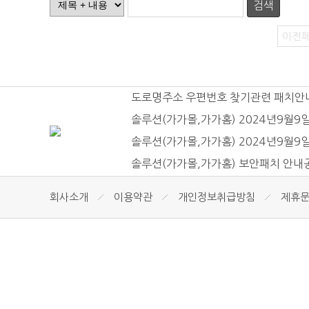
검색
이전
도로명주소 우편번호 찾기관련 패치안
솔루션(가가몰,가가홈) 2024년9월9
솔루션(가가몰,가가홈) 2024년9월
솔루션(가가몰,가가홈) 보안패치 안
회사소개
이용약관
개인정보취급방침
제휴
상호 : 가가홈페이지디자이너 사업자등록
주소 : 경북 김천시 삼락동 1259
since 2000. copyright (c) all right re
User ip check : 216.73.217.138