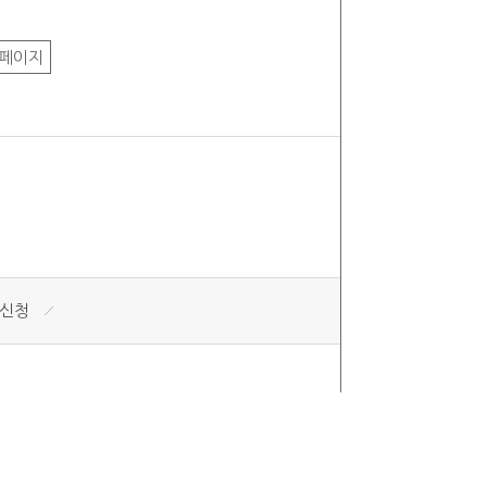
목록
페이지
팅신청
88-0112 팩스 : 0505-986-0112