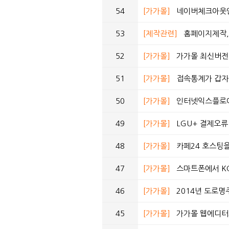
54
[가가몰]
네이버체크아웃연
53
[제작관련]
홈페이지제작,
52
[가가몰]
가가몰 최신버전 
51
[가가몰]
접속통계가 갑자
50
[가가몰]
인터넷익스플로어
49
[가가몰]
LGU+ 결제오
48
[가가몰]
카페24 호스팅
47
[가가몰]
스마트폰에서 K
46
[가가몰]
2014년 도로명
45
[가가몰]
가가몰 웹에디터