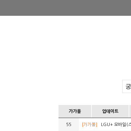
가가몰
업데이트
55
[가가몰]
LGU+ 모바일(