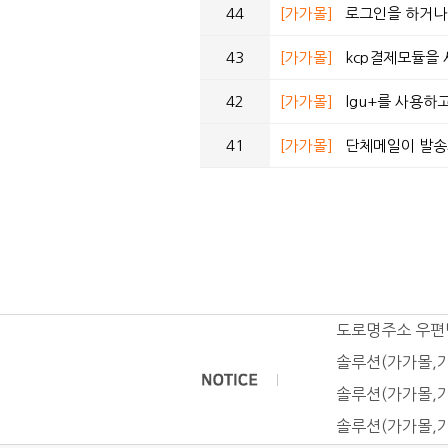
44
[가가몰]
로그인을 하거나 
43
[가가몰]
kcp결제모듈을 
42
[가가몰]
lgu+를 사용하
41
[가가몰]
단체메일이 발송
도로명주소 우편
솔루션(가가몰,가
솔루션(가가몰,가
솔루션(가가몰,