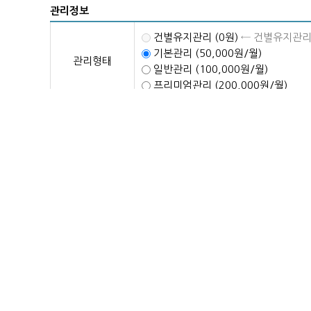
관리정보
건별유지관리 (0원)
← 건별유지관리
기본관리 (50,000원/월)
관리형태
일반관리 (100,000원/월)
프리미엄관리 (200,000원/월)
년
월
희망관리시작일
희망관리내용