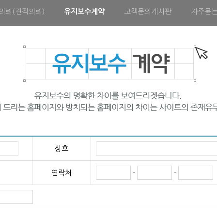
의뢰(견적의뢰)
유지보수계약
고객문의게시판
자주묻
상호
-
-
연락처