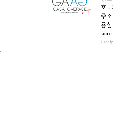
호 :
용상 
since
User i