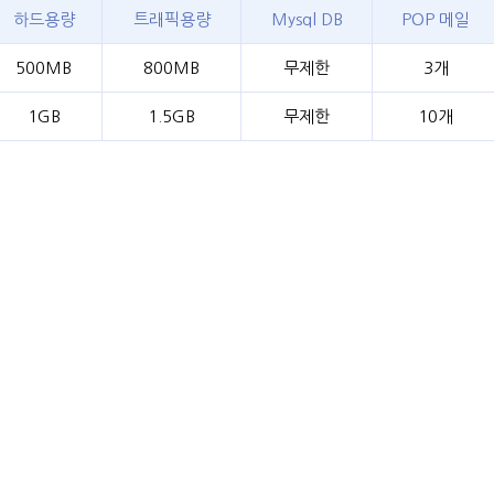
하드용량
트래픽용량
Mysql DB
POP 메일
500MB
800MB
무제한
3개
1GB
1.5GB
무제한
10개
3GB
3.5GB
무제한
30개
6GB
7.5GB
무제한
30개
10GB
14GB
무제한
30개
10GB
500GB/월
무제한
50개
준 : 128/256bit , 배상액 : 1,000만원