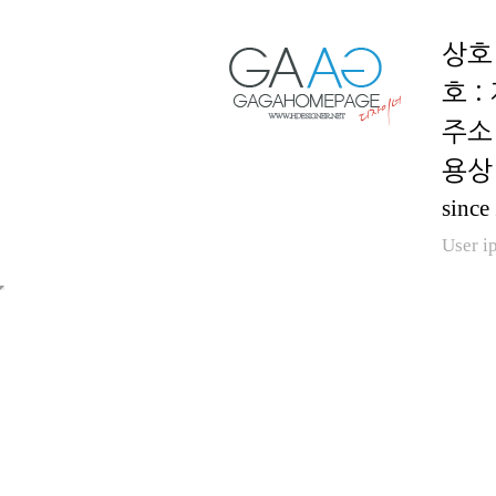
호 :
용상 
since
User i