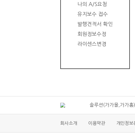
나의 A/S요청
유지보수 접수
발행견적서 확인
회원정보수정
라이센스변경
솔루션(가가몰,가가홈)
솔루션(가가몰,가가홈)
회사소개
이용약관
개인정보
솔루션(가가몰,가가홈
도로명주소 우편번호 