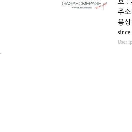
호 :
용상 
since
User i