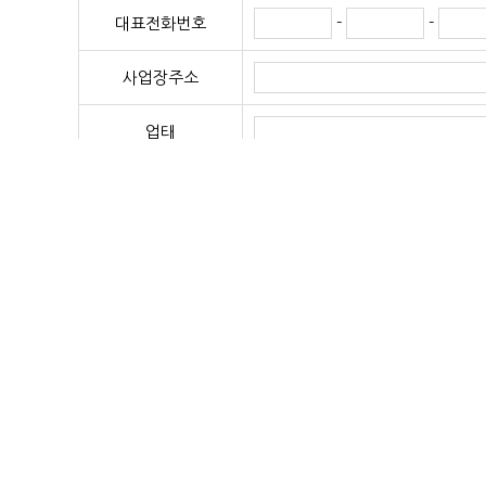
-
-
대표전화번호
사업장주소
업태
종목
이메일
← 결제하셨
결제일
원 ← 결제
결제금액