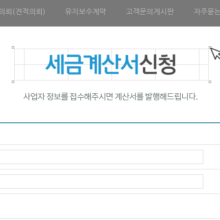
의뢰(견적의뢰)
유지보수계약
고객문의게시판
자주묻