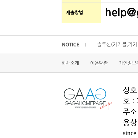
help@
제출방법
솔루션(가가몰,가가
솔루션(가가몰,가가
회사소개
이용약관
개인정보
솔루션(가가몰,가가
도로명주소 우편번
호 :
용상 
since