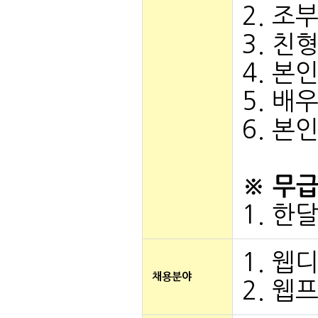
2. 조
3. 친
4. 본
5. 배
6. 본
※ 무
1. 한
1. 웹디
채용분야
2. 웹프