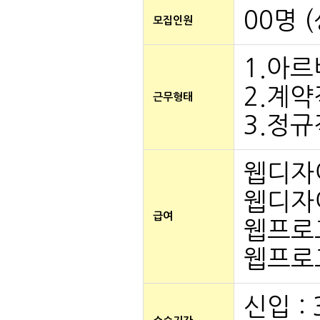
00명 
모집인원
1.아르
2.계약
근무형태
3.정규
웹디자이
웹디자이
급여
웹프로그
웹프로그
신입 :