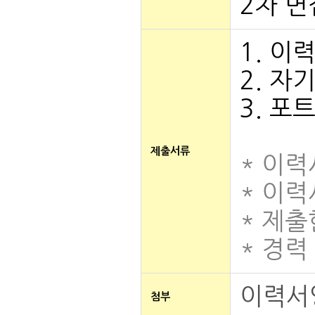
2차 면
1. 이
2. 자
3. 
제출서류
* 이
* 이력
* 제출
* 경
이력서
첨부