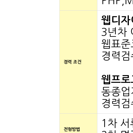
PHP,
웹디자
3년차 이
웹표준
경력검
경력 조건
웹프로
동종업
경력검
1차 
전형방법