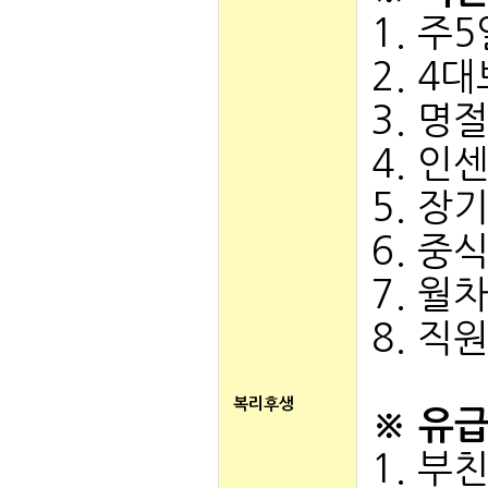
1. 주
2. 4
3. 
4. 인
5. 장
6. 중
7. 월
8. 직
복리후생
※ 유
1. 부