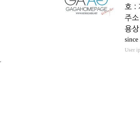
호 :
용상 
since
User i