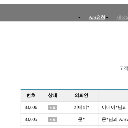
A/S요청
제작
번호
상태
의뢰인
83,006
이메이*
이메이*님의 
83,005
문*
문*님의 A/