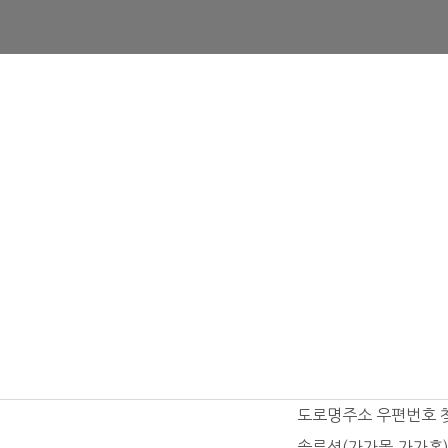
도로명주소 우편번호 
솔루션(가가몰,가가홈)