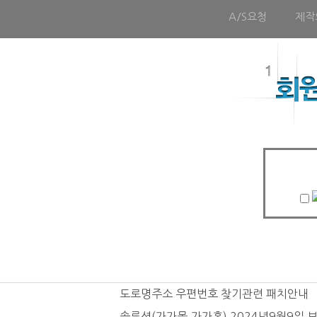
A/S요청
제작
도로명주소 우편번호 찾기관련 패치안내
솔루션(가가몰,가가홈) 2024년9월9일