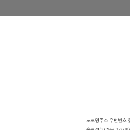
도로명주소 우편번호 
솔루션(가가몰,가가홈)