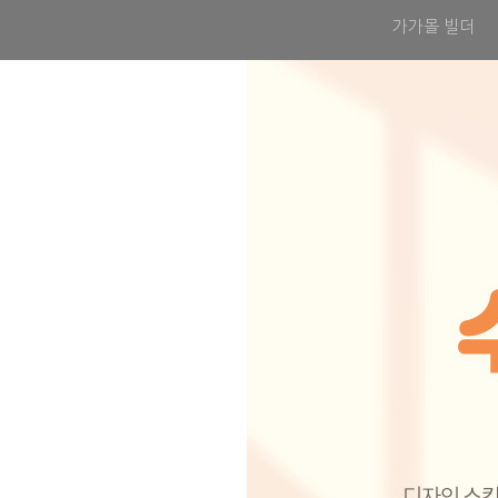
가가몰 빌더