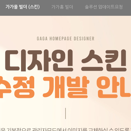
가가몰 빌더 (스킨)
가가홈 빌더
솔루션 업데이트요청