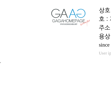
호 :
용상 
since
User i