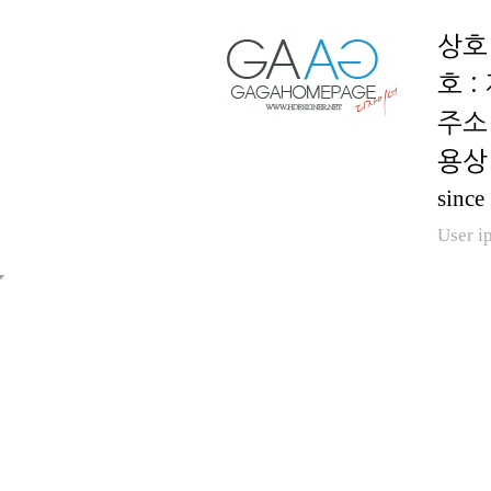
호 :
용상 
since
User i