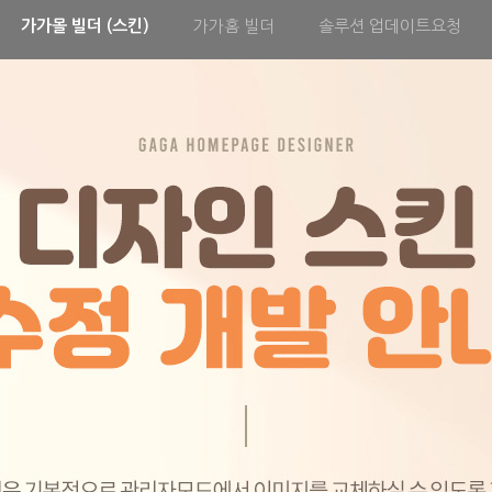
가가몰 빌더 (스킨)
가가홈 빌더
솔루션 업데이트요청