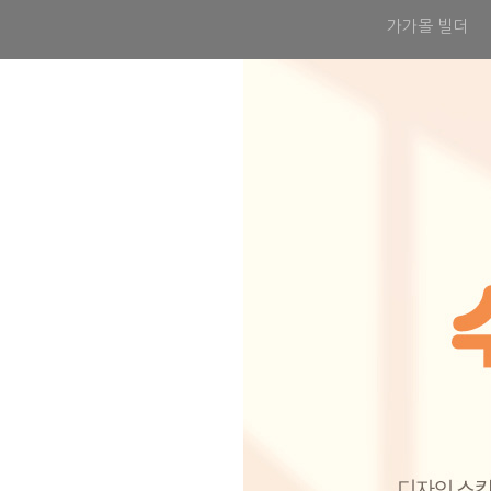
가가몰 빌더