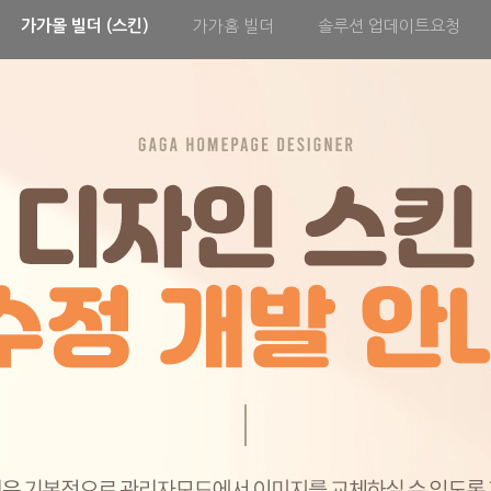
가가몰 빌더 (스킨)
가가홈 빌더
솔루션 업데이트요청