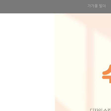
가가몰 빌더