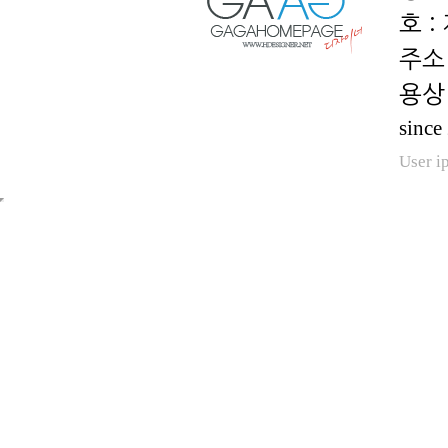
호 :
용상 
since
User i