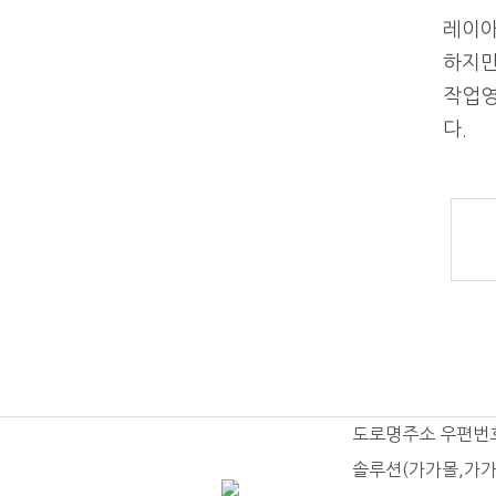
레이아
하지만
다.
도로명주소 우편번
솔루션(가가몰,가가