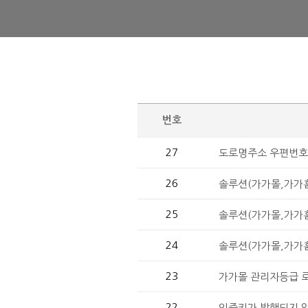
번호
27
도로명주소 우편번호
26
솔루션(가가몰,가가홈
25
솔루션(가가몰,가가홈
24
솔루션(가가몰,가가
23
가가몰 관리자등급 
22
인증키가 발행되지 않