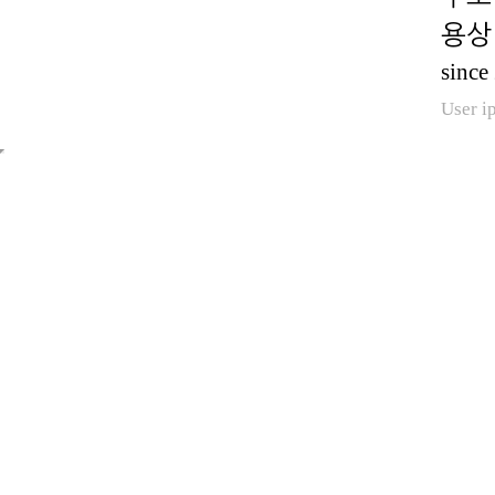
용상 
since
User i