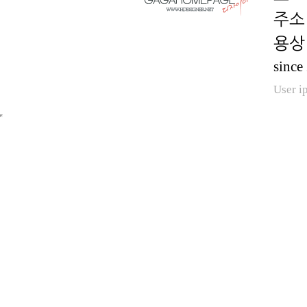
용상 
since
User i