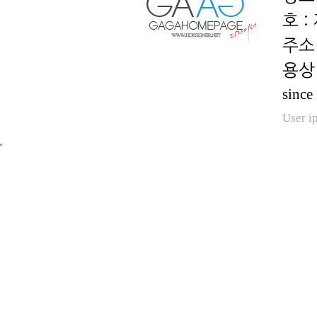
호 :
용상 
since
User i