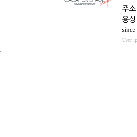
용상 
since
User i