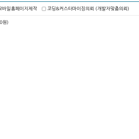
모바일홈페이지제작
코딩&커스터마이징의뢰 (개발자맞춤의뢰)
00원)
( 디자인의뢰시
( 디자인의뢰시
( 유사업종 & 
( 제작의뢰홈페