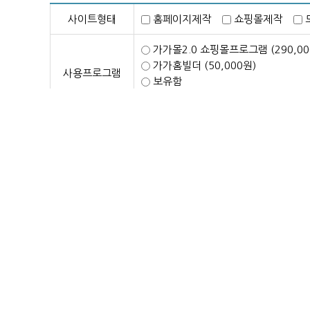
사이트형태
홈페이지제작
쇼핑몰제작
가가몰2.0 쇼핑몰프로그램 (290,0
가가홈빌더 (50,000원)
사용프로그램
보유함
필요없음
디자인형태
http://
참조사이트1
http://
참조사이트2
http://
참조사이트3
http://
참조사이트4
대용량업로드