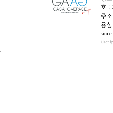
호 :
용상 
since
User i